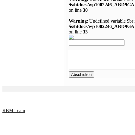
/is/htdocs/wp1002246_ABD9GA
on line
30
Warning
: Undefined variable $br 
/is/htdocs/wp1002246_ABD9GA
on line
33
RBM Team