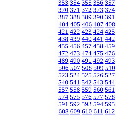
353
354
355
356
357
370
371
372
373
374
387
388
389
390
391
404
405
406
407
408
421
422
423
424
425
438
439
440
441
442
455
456
457
458
459
472
473
474
475
476
489
490
491
492
493
506
507
508
509
510
523
524
525
526
527
540
541
542
543
544
557
558
559
560
561
574
575
576
577
578
591
592
593
594
595
608
609
610
611
612