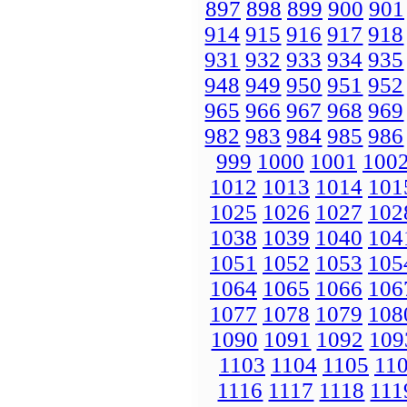
897
898
899
900
901
914
915
916
917
918
931
932
933
934
935
948
949
950
951
952
965
966
967
968
969
982
983
984
985
986
999
1000
1001
100
1012
1013
1014
101
1025
1026
1027
102
1038
1039
1040
104
1051
1052
1053
105
1064
1065
1066
106
1077
1078
1079
108
1090
1091
1092
109
1103
1104
1105
11
1116
1117
1118
111