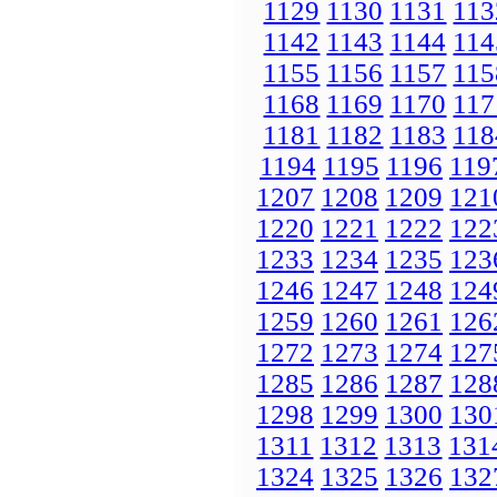
1129
1130
1131
113
1142
1143
1144
114
1155
1156
1157
115
1168
1169
1170
117
1181
1182
1183
118
1194
1195
1196
119
1207
1208
1209
121
1220
1221
1222
122
1233
1234
1235
123
1246
1247
1248
124
1259
1260
1261
126
1272
1273
1274
127
1285
1286
1287
128
1298
1299
1300
130
1311
1312
1313
131
1324
1325
1326
132