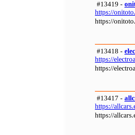
#13419 -
oni
https://onitoto
https://onitoto
#13418 -
ele
https://electr
https://electr
#13417 -
all
https://allcars.
https://allcars.