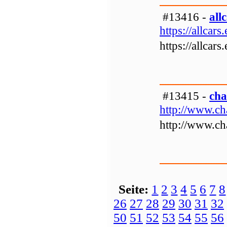
#13416 -
all
https://allcars.
https://allcars.
#13415 -
cha
http://www.ch
http://www.ch
Seite:
1
2
3
4
5
6
7
8
26
27
28
29
30
31
32
50
51
52
53
54
55
56