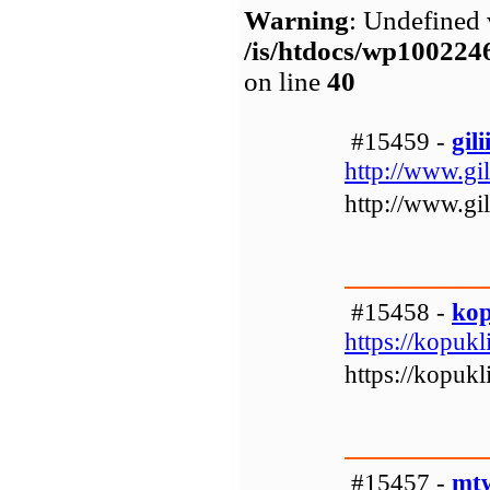
Warning
: Undefined 
/is/htdocs/wp1002
on line
40
#15459 -
gili
http://www.gi
http://www.gi
#15458 -
kop
https://kopukli
https://kopukli
#15457 -
mt