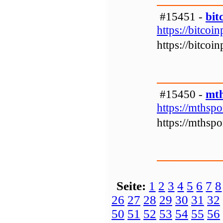
#15451 -
bit
https://bitcoi
https://bitcoi
#15450 -
mth
https://mthspo
https://mthspo
Seite:
1
2
3
4
5
6
7
8
26
27
28
29
30
31
32
50
51
52
53
54
55
56