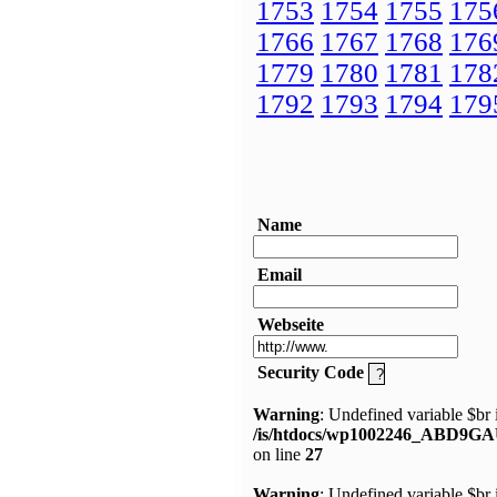
1753
1754
1755
175
1766
1767
1768
176
1779
1780
1781
178
1792
1793
1794
179
Name
Email
Webseite
Security Code
Warning
: Undefined variable $br 
/is/htdocs/wp1002246_ABD9GA
on line
27
Warning
: Undefined variable $br 