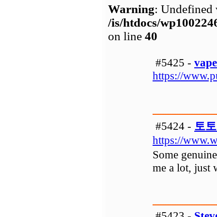
Warning
: Undefined 
/is/htdocs/wp1002
on line
40
#5425 -
vape
https://www.p
#5424 -
토토
https://www.
Some genuinely
me a lot, just
#5423 -
Stev