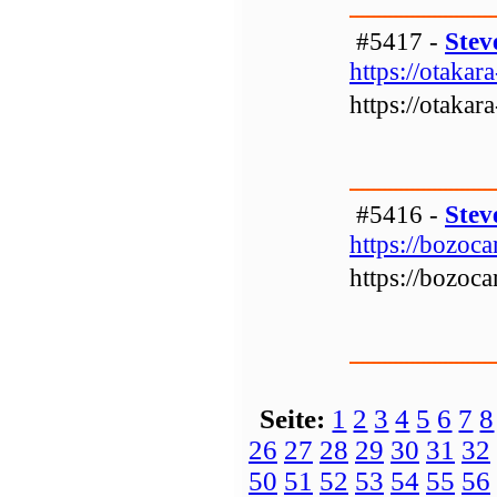
#5417 -
Stev
https://otakara
https://otakara
#5416 -
Stev
https://bozoc
https://bozoc
Seite:
1
2
3
4
5
6
7
8
26
27
28
29
30
31
32
50
51
52
53
54
55
56